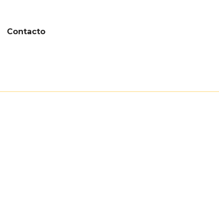
Contacto
icación
bito
al