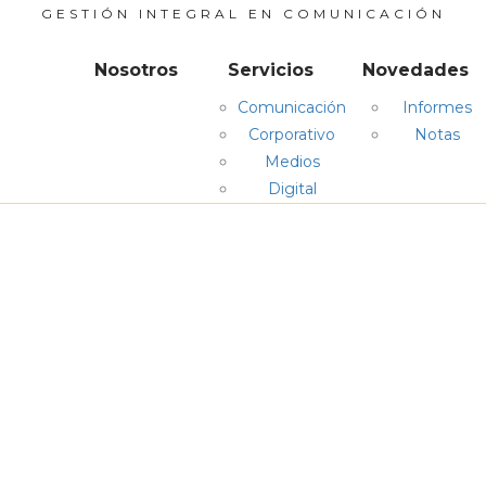
GESTIÓN INTEGRAL EN COMUNICACIÓN
Nosotros
Servicios
Novedades
Comunicación
Informes
Corporativo
Notas
Medios
Digital
listas en
comun
tica
medios
ám
orporativo
digit