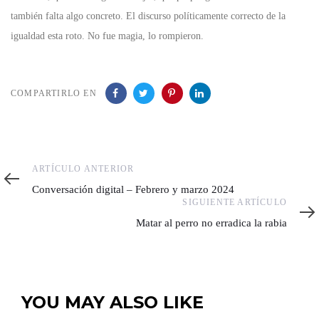
también falta algo concreto. El discurso políticamente correcto de la
igualdad esta roto. No fue magia, lo rompieron.
COMPARTIRLO EN
Artículo
ARTÍCULO ANTERIOR
anterior
Conversación digital – Febrero y marzo 2024
Siguiente
SIGUIENTE ARTÍCULO
artículo
Matar al perro no erradica la rabia
YOU MAY ALSO LIKE