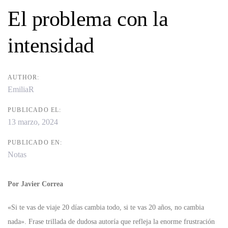
navigation
El problema con la
intensidad
AUTHOR:
EmiliaR
PUBLICADO EL:
13 marzo, 2024
PUBLICADO EN:
Notas
Por Javier Correa
«Si te vas de viaje 20 días cambia todo, si te vas 20 años, no cambia
nada». Frase trillada de dudosa autoría que refleja la enorme frustración