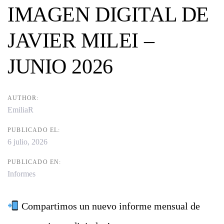
navigation
IMAGEN DIGITAL DE
JAVIER MILEI –
JUNIO 2026
AUTHOR:
EmiliaR
PUBLICADO EL:
6 julio, 2026
PUBLICADO EN:
Informes
Compartimos un nuevo informe mensual de