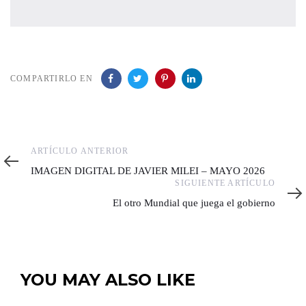
COMPARTIRLO EN
Artículo
ARTÍCULO ANTERIOR
anterior
IMAGEN DIGITAL DE JAVIER MILEI – MAYO 2026
Siguiente
SIGUIENTE ARTÍCULO
artículo
El otro Mundial que juega el gobierno
YOU MAY ALSO LIKE